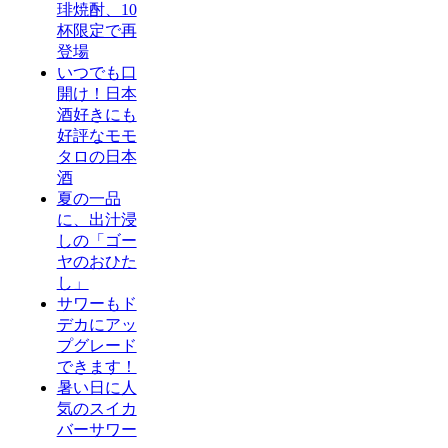
琲焼酎、10
杯限定で再
登場
いつでも口
開け！日本
酒好きにも
好評なモモ
タロの日本
酒
夏の一品
に、出汁浸
しの「ゴー
ヤのおひた
し」
サワーもド
デカにアッ
プグレード
できます！
暑い日に人
気のスイカ
バーサワー