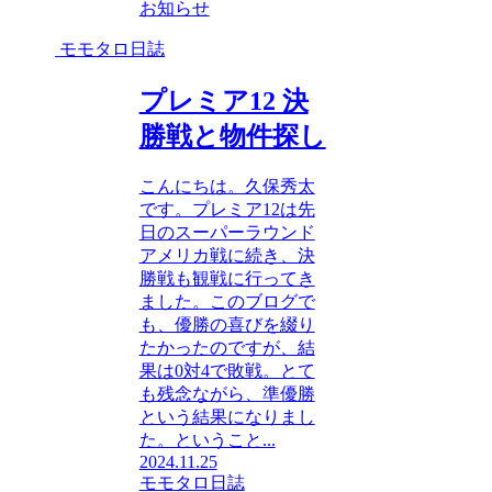
お知らせ
モモタロ日誌
プレミア12 決
勝戦と物件探し
こんにちは。久保秀太
です。プレミア12は先
日のスーパーラウンド
アメリカ戦に続き、決
勝戦も観戦に行ってき
ました。このブログで
も、優勝の喜びを綴り
たかったのですが、結
果は0対4で敗戦。とて
も残念ながら、準優勝
という結果になりまし
た。ということ...
2024.11.25
モモタロ日誌