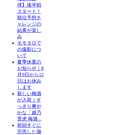
球】後半戦
スタート！
順位予想チ
ャレンジの
結果が楽し
み
モモタロで
の撮影につ
いて
夏季休業の
お知らせ｜8
月9日から12
日はお休み
します
新しい梅酒
が入荷｜す
っきり爽や
かな「越乃
景虎 梅酒」
前回すぐに
完売した珈