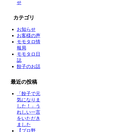
せ
カテゴリ
お知らせ
お客様の声
モモタロ情
報局
モモタロ日
誌
餃子のお話
最近の投稿
「餃子で元
気になりま
した！」う
れしい一言
をいただき
ました
【プロ野