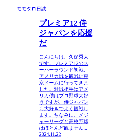
モモタロ日誌
プレミア12 侍
ジャパンを応援
だ
こんにちは。久保秀太
です。プレミア12のス
ーパーラウンド初戦、
アメリカ戦を観戦に東
京ドームに行ってきま
した。対戦相手はアメ
リカ僕はプロ野球大好
きですが、侍ジャパン
も大好きでよく観戦し
ます。ちなみに、メジ
ャーリーグと高校野球
はほとんど観ません...
2024.11.22