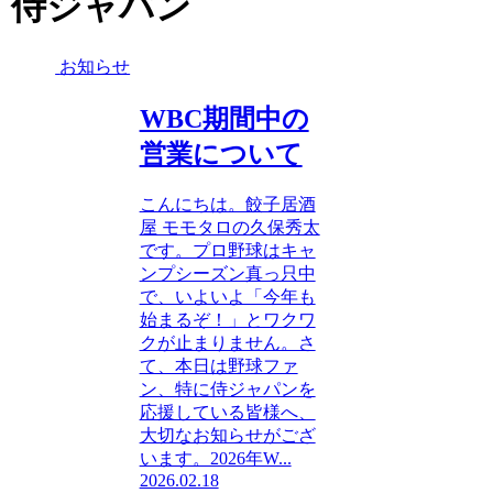
侍ジャパン
お知らせ
WBC期間中の
営業について
こんにちは。餃子居酒
屋 モモタロの久保秀太
です。プロ野球はキャ
ンプシーズン真っ只中
で、いよいよ「今年も
始まるぞ！」とワクワ
クが止まりません。さ
て、本日は野球ファ
ン、特に侍ジャパンを
応援している皆様へ、
大切なお知らせがござ
います。2026年W...
2026.02.18