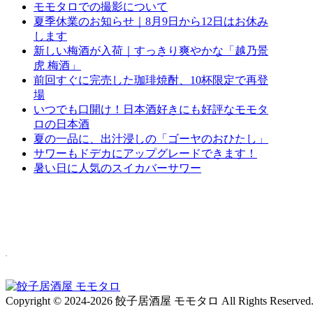
モモタロでの撮影について
夏季休業のお知らせ｜8月9日から12日はお休み
します
新しい梅酒が入荷｜すっきり爽やかな「越乃景
虎 梅酒」
前回すぐに完売した珈琲焼酎、10杯限定で再登
場
いつでも口開け！日本酒好きにも好評なモモタ
ロの日本酒
夏の一品に、出汁浸しの「ゴーヤのおひたし」
サワーもドデカにアップグレードできます！
暑い日に人気のスイカバーサワー
Copyright © 2024-2026 餃子居酒屋 モモタロ All Rights Reserved