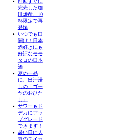
前回すぐに
完売した珈
琲焼酎、10
杯限定で再
登場
いつでも口
開け！日本
酒好きにも
好評なモモ
タロの日本
酒
夏の一品
に、出汁浸
しの「ゴー
ヤのおひた
し」
サワーもド
デカにアッ
プグレード
できます！
暑い日に人
気のスイカ