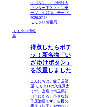
けボタン」。今回はカ
ウンター下とメインテ
ーブルの背面にテープ...
2026.07.18
モモタロ情報局
モモタロ情報
局
得点したらポチ
ッ！新名物「い
ざゆけボタン」
を設置しました
こんにちは。餃子居酒
屋 モモタロの久保秀太
です。当店は埼玉県川
口市にある、小さな餃
子居酒屋です。自慢の
手作り餃子とお酒を味