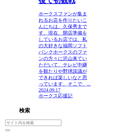
後で初観戦
ホークスファンが集ま
れるお店を作りたいこ
んにちは。久保秀太で
す。現在、開店準備を
しているお店では、私
の大好きな福岡ソフト
バンクホークスのファ
ンの方々に沢山来てい
ただいて、テレビ中継
を観たりや野球談議が
できれば楽しいなと思
っています。そこで、...
2024.09.17
ホークス応援記
検索