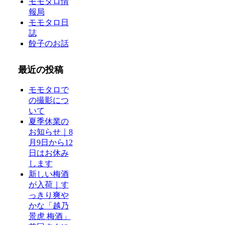
モモタロ情
報局
モモタロ日
誌
餃子のお話
最近の投稿
モモタロで
の撮影につ
いて
夏季休業の
お知らせ｜8
月9日から12
日はお休み
します
新しい梅酒
が入荷｜す
っきり爽や
かな「越乃
景虎 梅酒」