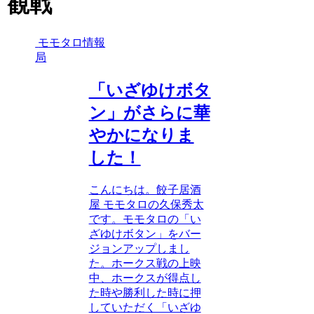
観戦
モモタロ情報
局
「いざゆけボタ
ン」がさらに華
やかになりま
した！
こんにちは。餃子居酒
屋 モモタロの久保秀太
です。モモタロの「い
ざゆけボタン」をバー
ジョンアップしまし
た。ホークス戦の上映
中、ホークスが得点し
た時や勝利した時に押
していただく「いざゆ