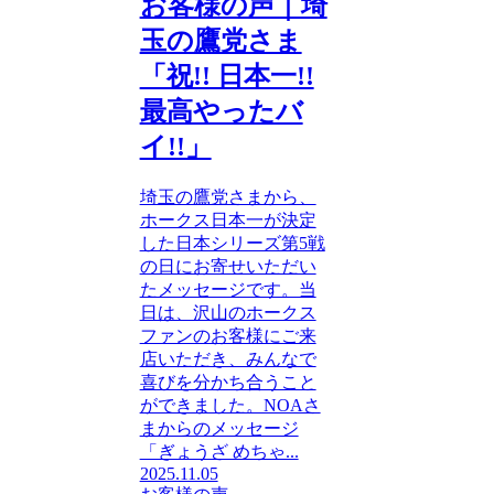
お客様の声｜埼
玉の鷹党さま
「祝!! 日本一!!
最高やったバ
イ!!」
埼玉の鷹党さまから、
ホークス日本一が決定
した日本シリーズ第5戦
の日にお寄せいただい
たメッセージです。当
日は、沢山のホークス
ファンのお客様にご来
店いただき、みんなで
喜びを分かち合うこと
ができました。NOAさ
まからのメッセージ
「ぎょうざ めちゃ...
2025.11.05