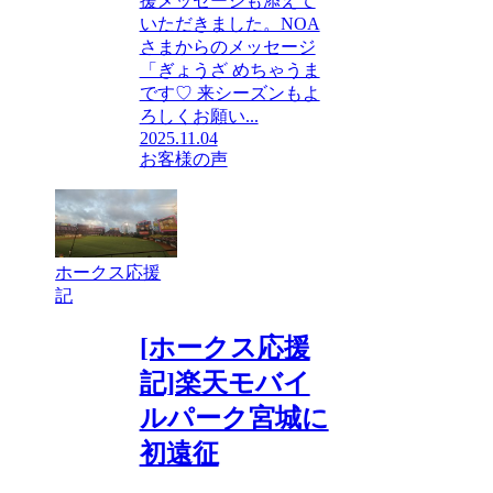
援メッセージも添えて
いただきました。NOA
さまからのメッセージ
「ぎょうざ めちゃうま
です♡ 来シーズンもよ
ろしくお願い...
2025.11.04
お客様の声
ホークス応援
記
[ホークス応援
記]楽天モバイ
ルパーク宮城に
初遠征