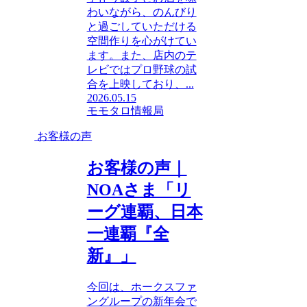
わいながら、のんびり
と過ごしていただける
空間作りを心がけてい
ます。また、店内のテ
レビではプロ野球の試
合を上映しており、...
2026.05.15
モモタロ情報局
お客様の声
お客様の声｜
NOAさま「リ
ーグ連覇、日本
一連覇『全
新』」
今回は、ホークスファ
ングループの新年会で