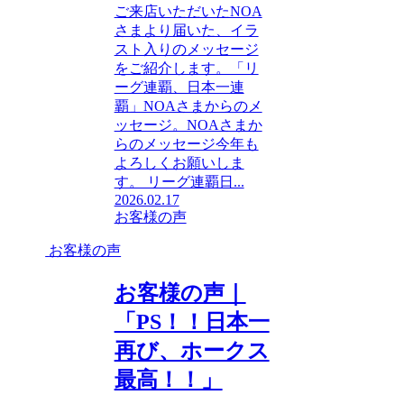
ご来店いただいたNOA
さまより届いた、イラ
スト入りのメッセージ
をご紹介します。「リ
ーグ連覇、日本一連
覇」NOAさまからのメ
ッセージ。NOAさまか
らのメッセージ今年も
よろしくお願いしま
す。 リーグ連覇日...
2026.02.17
お客様の声
お客様の声
お客様の声｜
「PS！！日本一
再び、ホークス
最高！！」