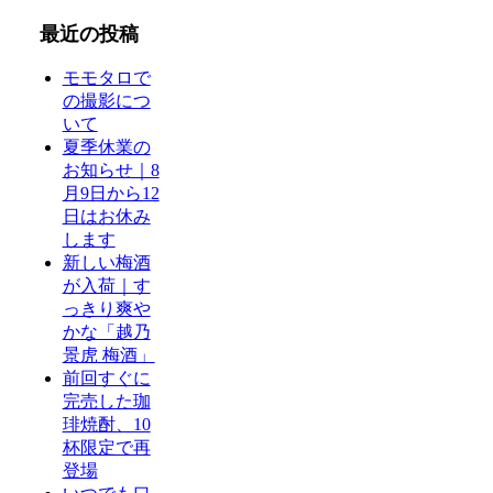
最近の投稿
モモタロで
の撮影につ
いて
夏季休業の
お知らせ｜8
月9日から12
日はお休み
します
新しい梅酒
が入荷｜す
っきり爽や
かな「越乃
景虎 梅酒」
前回すぐに
完売した珈
琲焼酎、10
杯限定で再
登場