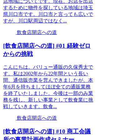
店地域についてです。現在、お店を出店
するために物件を探している地域は埼玉
県川口市です。川口市と言っても広いで
すが、川口駅周辺ではなく...
飲食店開店への道
[飲食店開店への道] #01 経験ゼロ
からの挑戦
こんにちは。バリュー通販の久保秀太で
す。私は2002年から22年間という長い
間、通信販売業を営んできましたが、本
年6月を持ちましてほぼ全ての通販業務
を終了いたしました。今後は一部のみ業
務を残し、新しい事業として飲食業に挑
戦していきます。飲食...
飲食店開店への道
[飲食店開店への道] #10 商工会議
所の事業計画作成セミナー