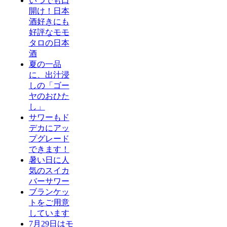
いつでも口
開け！日本
酒好きにも
好評なモモ
タロの日本
酒
夏の一品
に、出汁浸
しの「ゴー
ヤのおひた
し」
サワーもド
デカにアッ
プグレード
できます！
暑い日に人
気のスイカ
バーサワー
ブランケッ
トをご用意
しています
7月29日はモ