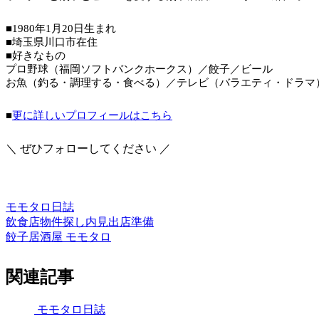
■1980年1月20日生まれ
■埼玉県川口市在住
■好きなもの
プロ野球（福岡ソフトバンクホークス）／餃子／ビール
お魚（釣る・調理する・食べる）／テレビ（バラエティ・ドラマ
■
更に詳しいプロフィールはこちら
＼ ぜひフォローしてください ／
モモタロ日誌
飲食店
物件探し
内見
出店準備
餃子居酒屋 モモタロ
関連記事
モモタロ日誌