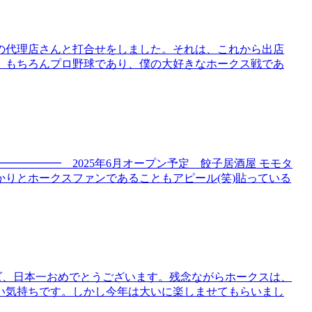
の代理店さんと打合せをしました。それは、これから出店
、もちろんプロ野球であり、僕の大好きなホークス戦であ
━━━━ 2025年6月オープン予定 餃子居酒屋 モモタ
りとホークスファンであることもアピール(笑)貼っている
ズ、日本一おめでとうございます。残念ながらホークスは、
い気持ちです。しかし今年は大いに楽しませてもらいまし