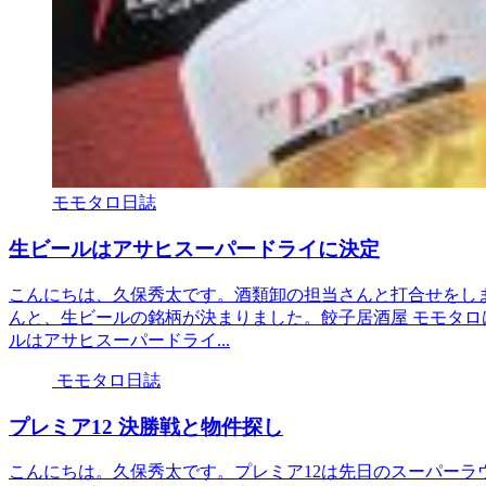
モモタロ日誌
生ビールはアサヒスーパードライに決定
こんにちは、久保秀太です。酒類卸の担当さんと打合せをし
んと、生ビールの銘柄が決まりました。餃子居酒屋 モモタ
ルはアサヒスーパードライ...
モモタロ日誌
プレミア12 決勝戦と物件探し
こんにちは。久保秀太です。プレミア12は先日のスーパーラ