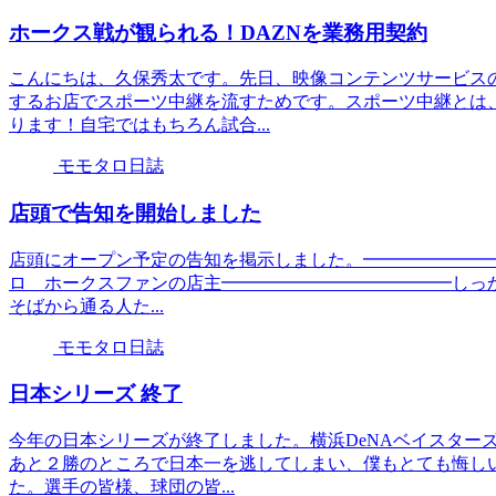
ホークス戦が観られる！DAZNを業務用契約
こんにちは、久保秀太です。先日、映像コンテンツサービス
するお店でスポーツ中継を流すためです。スポーツ中継とは
ります！自宅ではもちろん試合...
モモタロ日誌
店頭で告知を開始しました
店頭にオープン予定の告知を掲示しました。━━━━━━━━━
ロ ホークスファンの店主━━━━━━━━━━━━━しっか
そばから通る人た...
モモタロ日誌
日本シリーズ 終了
今年の日本シリーズが終了しました。横浜DeNAベイスター
あと２勝のところで日本一を逃してしまい、僕もとても悔し
た。選手の皆様、球団の皆...