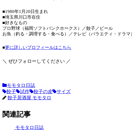
■1980年1月20日生まれ
■埼玉県川口市在住
■好きなもの
プロ野球（福岡ソフトバンクホークス）／餃子／ビール
お魚（釣る・調理する・食べる）／テレビ（バラエティ・ドラマ
■
更に詳しいプロフィールはこちら
＼ ぜひフォローしてください ／
モモタロ日誌
餃子
試作
餃子の皮
サイズ
餃子居酒屋 モモタロ
関連記事
モモタロ日誌