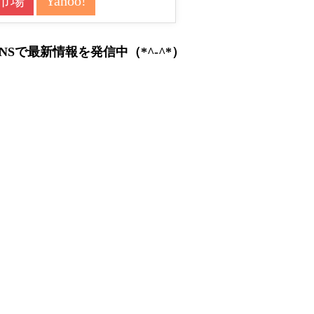
市場
Yahoo!
Sで最新情報を発信中（*^-^*）