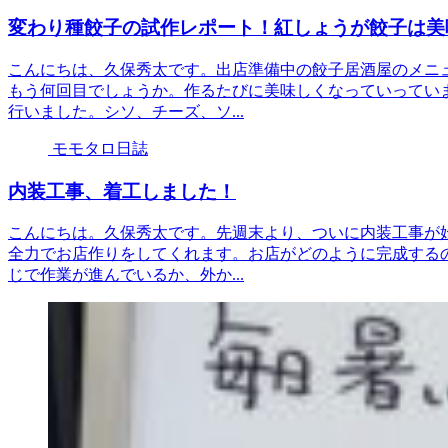
変わり種餃子の試作レポート！紅しょうが餃子は美
こんにちは、久保秀太です。出店準備中の餃子居酒屋のメニ
もう何回目でしょうか。作るたびに美味しくなっていってい
行いました。シソ、チーズ、ソ...
モモタロ日誌
内装工事、着工しました！
こんにちは。久保秀太です。先週末より、ついに内装工事が
全力でお店作りをしてくれます。お店がどのように完成する
じで作業が進んでいるか、外か...