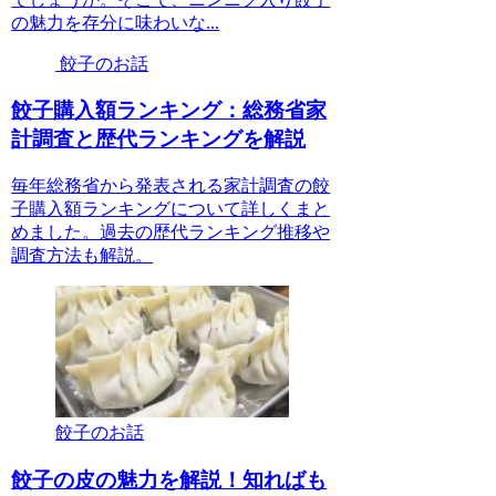
の魅力を存分に味わいな...
餃子のお話
餃子購入額ランキング：総務省家
計調査と歴代ランキングを解説
毎年総務省から発表される家計調査の餃
子購入額ランキングについて詳しくまと
めました。過去の歴代ランキング推移や
調査方法も解説。
餃子のお話
餃子の皮の魅力を解説！知ればも