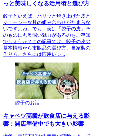
っと美味しくなる活用術と選び方
餃子といえば、パリッと焼き上げた皮と
ジューシーな具の組み合わせがたまらな
いですよね。でも、実は「餃子の皮」そ
のものにも奥深い魅力があるのをご存知
でしょうか？この記事では、餃子の皮の
基本情報から市販品の選び方、自家製の
作り方、さらには応用レシ...
餃子のお話
キャベツ高騰が飲食店に与える影
響：開店準備中でも大きい影響