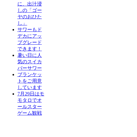
に、出汁浸
しの「ゴー
ヤのおひた
し」
サワーもド
デカにアッ
プグレード
できます！
暑い日に人
気のスイカ
バーサワー
ブランケッ
トをご用意
しています
7月29日はモ
モタロでオ
ールスター
ゲーム観戦