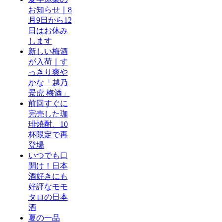
お知らせ｜8
月9日から12
日はお休み
します
新しい梅酒
が入荷｜す
っきり爽や
かな「越乃
景虎 梅酒」
前回すぐに
完売した珈
琲焼酎、10
杯限定で再
登場
いつでも口
開け！日本
酒好きにも
好評なモモ
タロの日本
酒
夏の一品