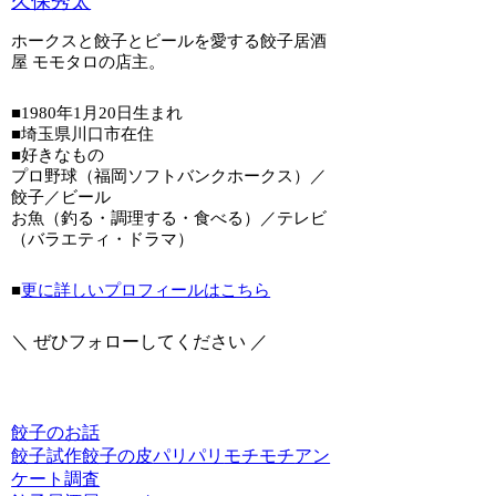
久保秀太
ホークスと餃子とビールを愛する餃子居酒
屋 モモタロの店主。
■1980年1月20日生まれ
■埼玉県川口市在住
■好きなもの
プロ野球（福岡ソフトバンクホークス）／
餃子／ビール
お魚（釣る・調理する・食べる）／テレビ
（バラエティ・ドラマ）
■
更に詳しいプロフィールはこちら
＼ ぜひフォローしてください ／
餃子のお話
餃子
試作
餃子の皮
パリパリ
モチモチ
アン
ケート
調査