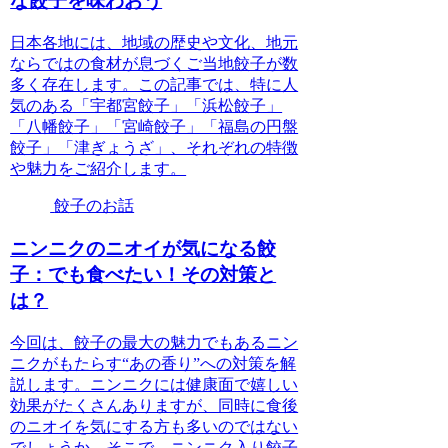
な餃子を味わおう
日本各地には、地域の歴史や文化、地元
ならではの食材が息づくご当地餃子が数
多く存在します。この記事では、特に人
気のある「宇都宮餃子」「浜松餃子」
「八幡餃子」「宮崎餃子」「福島の円盤
餃子」「津ぎょうざ」、それぞれの特徴
や魅力をご紹介します。
餃子のお話
ニンニクのニオイが気になる餃
子：でも食べたい！その対策と
は？
今回は、餃子の最大の魅力でもあるニン
ニクがもたらす“あの香り”への対策を解
説します。ニンニクには健康面で嬉しい
効果がたくさんありますが、同時に食後
のニオイを気にする方も多いのではない
でしょうか。そこで、ニンニク入り餃子