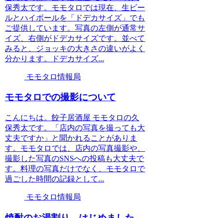
保秀太です。モモタロでは現在、生ビー
ルとハイボールを「ドデカサイズ」でも
ご提供しています。写真の左側が通常サ
イズ、右側がドデカサイズです。並べて
みると、ジョッキの大きさの違いがよく
分かります。ドデカサイズ...
モモタロ情報局
モモタロでの撮影について
こんにちは。餃子居酒屋 モモタロの久
保秀太です。「店内の写真を撮っても大
丈夫ですか」と聞かれることがありま
す。モモタロでは、店内の写真撮影や、
撮影した写真のSNSへの投稿も大丈夫で
す。料理の写真だけでなく、モモタロで
過ごした時間の記録として...
モモタロ情報局
焼酎のお湯割り、はじめました