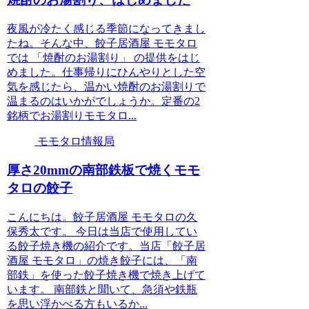
夜風が冷たく感じる季節になってきまし
たね。そんな中、餃子居酒屋 モモタロ
では 「焼酎のお湯割り」 の提供をはじ
めました。仕事帰りにひんやりとした空
気を感じたら、温かい焼酎のお湯割りで
温まるのはいかがでしょうか。定番の2
銘柄でお湯割りモモタロ...
モモタロ情報局
厚さ20mmの南部鉄板で焼くモモ
タロの餃子
こんにちは。餃子居酒屋 モモタロの久
保秀太です。 今日は当店で使用してい
る餃子焼き機の紹介です。当店「餃子居
酒屋 モモタロ」の焼き餃子には、「南
部鉄」を使った餃子焼き機で焼き上げて
います。 南部鉄と聞いて、急須や鉄瓶
を思い浮かべる方もいるか...