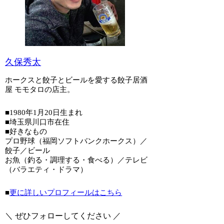
久保秀太
ホークスと餃子とビールを愛する餃子居酒
屋 モモタロの店主。
■1980年1月20日生まれ
■埼玉県川口市在住
■好きなもの
プロ野球（福岡ソフトバンクホークス）／
餃子／ビール
お魚（釣る・調理する・食べる）／テレビ
（バラエティ・ドラマ）
■
更に詳しいプロフィールはこちら
＼ ぜひフォローしてください ／