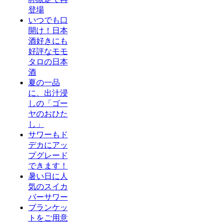
登場
いつでも口
開け！日本
酒好きにも
好評なモモ
タロの日本
酒
夏の一品
に、出汁浸
しの「ゴー
ヤのおひた
し」
サワーもド
デカにアッ
プグレード
できます！
暑い日に人
気のスイカ
バーサワー
ブランケッ
トをご用意