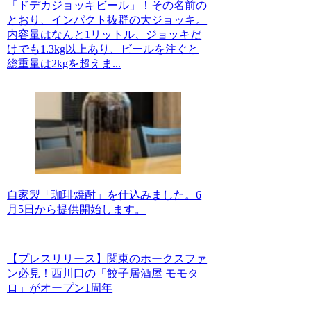
「ドデカジョッキビール」！その名前の
とおり、インパクト抜群の大ジョッキ。
内容量はなんと1リットル、ジョッキだ
けでも1.3kg以上あり、ビールを注ぐと
総重量は2kgを超えま...
自家製「珈琲焼酎」を仕込みました。6
月5日から提供開始します。
【プレスリリース】関東のホークスファ
ン必見！西川口の「餃子居酒屋 モモタ
ロ」がオープン1周年