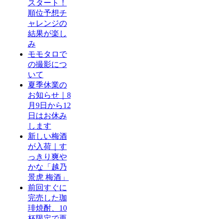
スタート！
順位予想チ
ャレンジの
結果が楽し
み
モモタロで
の撮影につ
いて
夏季休業の
お知らせ｜8
月9日から12
日はお休み
します
新しい梅酒
が入荷｜す
っきり爽や
かな「越乃
景虎 梅酒」
前回すぐに
完売した珈
琲焼酎、10
杯限定で再