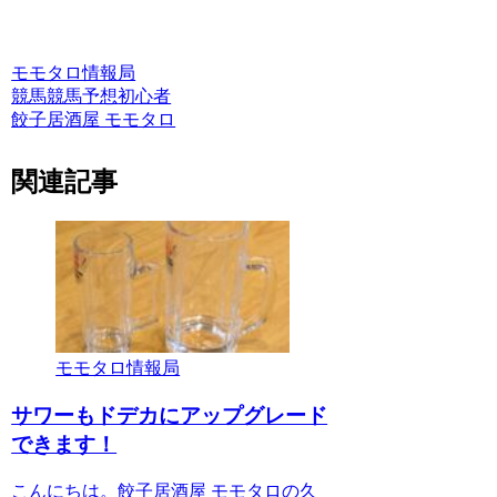
モモタロ情報局
競馬
競馬予想
初心者
餃子居酒屋 モモタロ
関連記事
モモタロ情報局
サワーもドデカにアップグレード
できます！
こんにちは。餃子居酒屋 モモタロの久