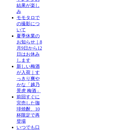
結果が楽し
み
モモタロで
の撮影につ
いて
夏季休業の
お知らせ｜8
月9日から12
日はお休み
します
新しい梅酒
が入荷｜す
っきり爽や
かな「越乃
景虎 梅酒」
前回すぐに
完売した珈
琲焼酎、10
杯限定で再
登場
いつでも口