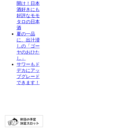
開け！日本
酒好きにも
好評なモモ
タロの日本
酒
夏の一品
に、出汁浸
しの「ゴー
ヤのおひた
し」
サワーもド
デカにアッ
プグレード
できます！