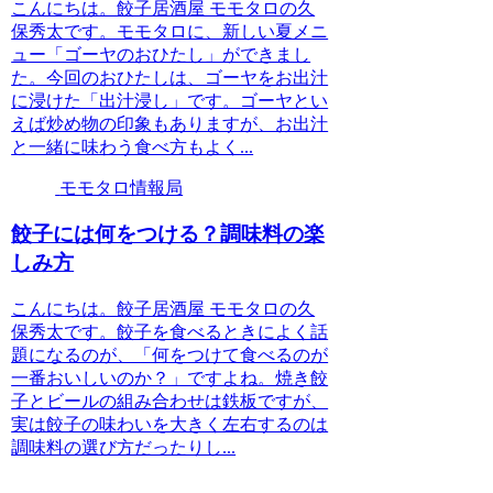
こんにちは。餃子居酒屋 モモタロの久
保秀太です。モモタロに、新しい夏メニ
ュー「ゴーヤのおひたし」ができまし
た。今回のおひたしは、ゴーヤをお出汁
に浸けた「出汁浸し」です。ゴーヤとい
えば炒め物の印象もありますが、お出汁
と一緒に味わう食べ方もよく...
モモタロ情報局
餃子には何をつける？調味料の楽
しみ方
こんにちは。餃子居酒屋 モモタロの久
保秀太です。餃子を食べるときによく話
題になるのが、「何をつけて食べるのが
一番おいしいのか？」ですよね。焼き餃
子とビールの組み合わせは鉄板ですが、
実は餃子の味わいを大きく左右するのは
調味料の選び方だったりし...