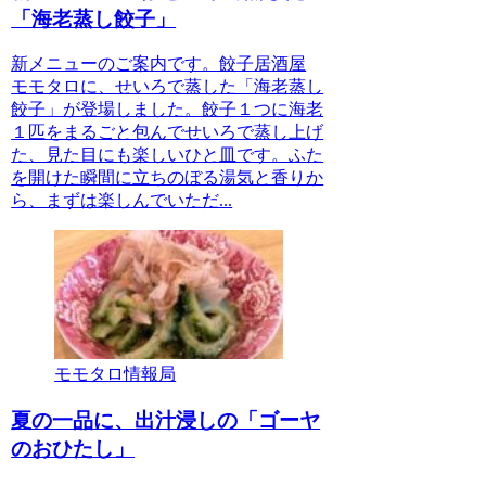
「海老蒸し餃子」
新メニューのご案内です。餃子居酒屋
モモタロに、せいろで蒸した「海老蒸し
餃子」が登場しました。餃子１つに海老
１匹をまるごと包んでせいろで蒸し上げ
た、見た目にも楽しいひと皿です。ふた
を開けた瞬間に立ちのぼる湯気と香りか
ら、まずは楽しんでいただ...
モモタロ情報局
夏の一品に、出汁浸しの「ゴーヤ
のおひたし」