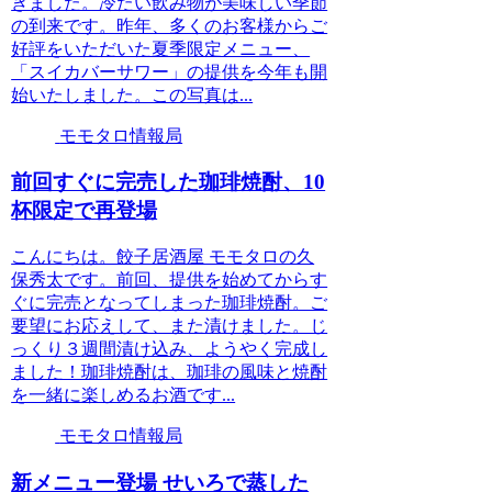
きました。冷たい飲み物が美味しい季節
の到来です。昨年、多くのお客様からご
好評をいただいた夏季限定メニュー、
「スイカバーサワー」の提供を今年も開
始いたしました。この写真は...
モモタロ情報局
前回すぐに完売した珈琲焼酎、10
杯限定で再登場
こんにちは。餃子居酒屋 モモタロの久
保秀太です。前回、提供を始めてからす
ぐに完売となってしまった珈琲焼酎。ご
要望にお応えして、また漬けました。じ
っくり３週間漬け込み、ようやく完成し
ました！珈琲焼酎は、珈琲の風味と焼酎
を一緒に楽しめるお酒です...
モモタロ情報局
新メニュー登場 せいろで蒸した