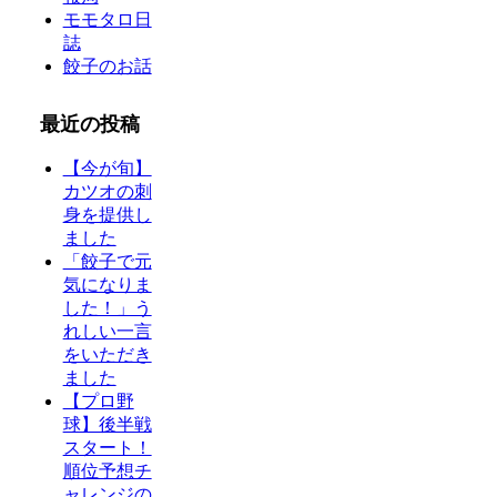
モモタロ日
誌
餃子のお話
最近の投稿
【今が旬】
カツオの刺
身を提供し
ました
「餃子で元
気になりま
した！」う
れしい一言
をいただき
ました
【プロ野
球】後半戦
スタート！
順位予想チ
ャレンジの