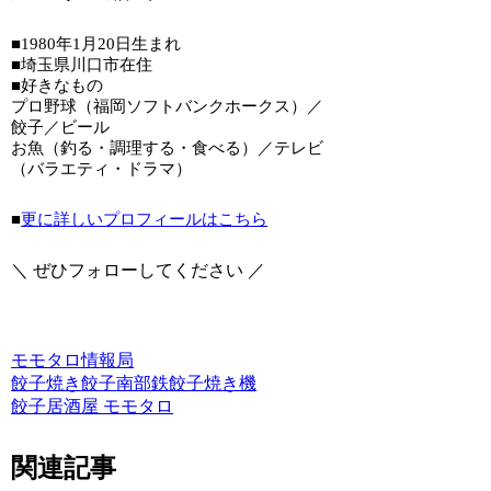
■1980年1月20日生まれ
■埼玉県川口市在住
■好きなもの
プロ野球（福岡ソフトバンクホークス）／
餃子／ビール
お魚（釣る・調理する・食べる）／テレビ
（バラエティ・ドラマ）
■
更に詳しいプロフィールはこちら
＼ ぜひフォローしてください ／
モモタロ情報局
餃子
焼き餃子
南部鉄
餃子焼き機
餃子居酒屋 モモタロ
関連記事