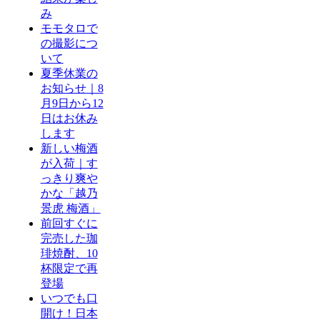
み
モモタロで
の撮影につ
いて
夏季休業の
お知らせ｜8
月9日から12
日はお休み
します
新しい梅酒
が入荷｜す
っきり爽や
かな「越乃
景虎 梅酒」
前回すぐに
完売した珈
琲焼酎、10
杯限定で再
登場
いつでも口
開け！日本