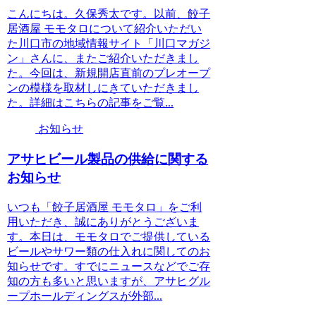
こんにちは。久保秀太です。以前、餃子
居酒屋 モモタロについて紹介いただい
た川口市の地域情報サイト「川口マガジ
ン」さんに、またご紹介いただきまし
た。今回は、新規開店直前のプレオープ
ンの模様を取材しにきていただきまし
た。詳細はこちらの記事をご覧...
お知らせ
アサヒビール製品の供給に関する
お知らせ
いつも「餃子居酒屋 モモタロ」をご利
用いただき、誠にありがとうございま
す。本日は、モモタロでご提供している
ビールやサワー類の仕入れに関してのお
知らせです。すでにニュースなどでご存
知の方も多いと思いますが、アサヒグル
ープホールディングスが外部...