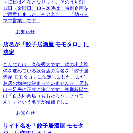
～13日は不在となります。そのうち9月
12日（金曜日）18～20時は、特別企画を
ご用意しました。その名も――「助っ人
ママ営業」です...
お知らせ
店名が「餃子居酒屋 モモタロ」に
決定
こんにちは。久保秀太です。僕の出店準
備を進めている飲食店の店名を「餃子居
酒屋 モモタロ」に決定しました。まだ
お店の物件は決まっていませんが、店名
は一足先に正式に決定です。初期段階で
は「百太郎商店（ももたろうしょうて
ん）」という名前が候補でし...
お知らせ
サイト名を「餃子居酒屋 モモタ