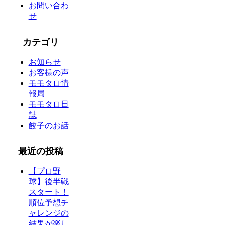
お問い合わ
せ
カテゴリ
お知らせ
お客様の声
モモタロ情
報局
モモタロ日
誌
餃子のお話
最近の投稿
【プロ野
球】後半戦
スタート！
順位予想チ
ャレンジの
結果が楽し