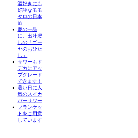
酒好きにも
好評なモモ
タロの日本
酒
夏の一品
に、出汁浸
しの「ゴー
ヤのおひた
し」
サワーもド
デカにアッ
プグレード
できます！
暑い日に人
気のスイカ
バーサワー
ブランケッ
トをご用意
しています