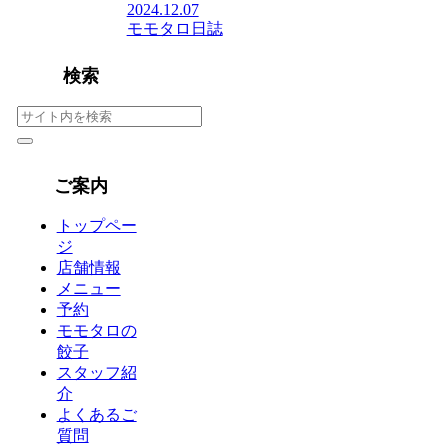
2024.12.07
モモタロ日誌
検索
ご案内
トップペー
ジ
店舗情報
メニュー
予約
モモタロの
餃子
スタッフ紹
介
よくあるご
質問