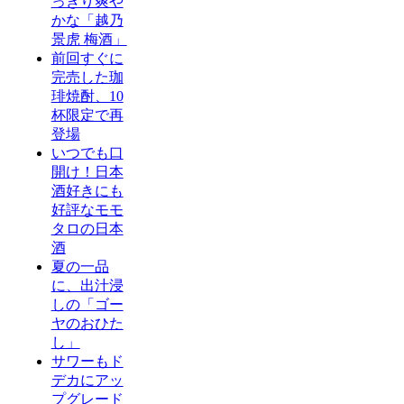
っきり爽や
かな「越乃
景虎 梅酒」
前回すぐに
完売した珈
琲焼酎、10
杯限定で再
登場
いつでも口
開け！日本
酒好きにも
好評なモモ
タロの日本
酒
夏の一品
に、出汁浸
しの「ゴー
ヤのおひた
し」
サワーもド
デカにアッ
プグレード