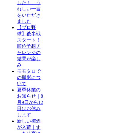
した！」う
れしい一言
をいただき
ました
【プロ野
球】後半戦
スタート！
順位予想チ
ャレンジの
結果が楽し
み
モモタロで
の撮影につ
いて
夏季休業の
お知らせ｜8
月9日から12
日はお休み
します
新しい梅酒
が入荷｜す