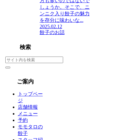
方も多いのではないで
しょうか。そこで、ニ
ンニク入り餃子の魅力
を存分に味わいな...
2025.02.12
餃子のお話
検索
ご案内
トップペー
ジ
店舗情報
メニュー
予約
モモタロの
餃子
スタッフ紹