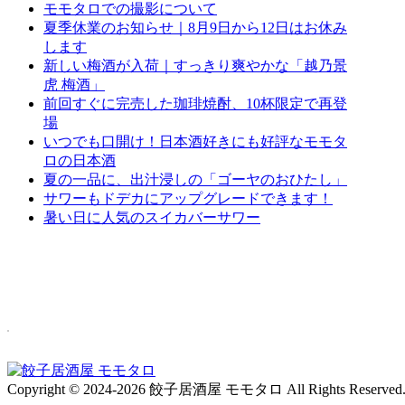
モモタロでの撮影について
夏季休業のお知らせ｜8月9日から12日はお休み
します
新しい梅酒が入荷｜すっきり爽やかな「越乃景
虎 梅酒」
前回すぐに完売した珈琲焼酎、10杯限定で再登
場
いつでも口開け！日本酒好きにも好評なモモタ
ロの日本酒
夏の一品に、出汁浸しの「ゴーヤのおひたし」
サワーもドデカにアップグレードできます！
暑い日に人気のスイカバーサワー
Copyright © 2024-2026 餃子居酒屋 モモタロ All Rights Reserved