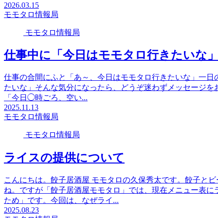
2026.03.15
モモタロ情報局
モモタロ情報局
仕事中に「今日はモモタロ行きたいな
仕事の合間にふと「あ～、今日はモモタロ行きたいな」一日
たいな」そんな気分になったら、どうぞ迷わずメッセージをおおく
「今日◯時ごろ、空い...
2025.11.13
モモタロ情報局
モモタロ情報局
ライスの提供について
こんにちは。餃子居酒屋 モモタロの久保秀太です。餃子と
ね。ですが「餃子居酒屋モモタロ」では、現在メニュー表に
ため」です。今回は、なぜライ...
2025.08.23