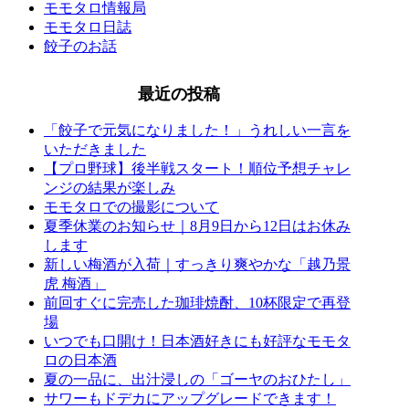
モモタロ情報局
モモタロ日誌
餃子のお話
最近の投稿
「餃子で元気になりました！」うれしい一言を
いただきました
【プロ野球】後半戦スタート！順位予想チャレ
ンジの結果が楽しみ
モモタロでの撮影について
夏季休業のお知らせ｜8月9日から12日はお休み
します
新しい梅酒が入荷｜すっきり爽やかな「越乃景
虎 梅酒」
前回すぐに完売した珈琲焼酎、10杯限定で再登
場
いつでも口開け！日本酒好きにも好評なモモタ
ロの日本酒
夏の一品に、出汁浸しの「ゴーヤのおひたし」
サワーもドデカにアップグレードできます！