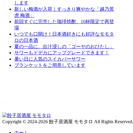
します
新しい梅酒が入荷｜すっきり爽やかな「越乃景
虎 梅酒」
前回すぐに完売した珈琲焼酎、10杯限定で再登
場
いつでも口開け！日本酒好きにも好評なモモタ
ロの日本酒
夏の一品に、出汁浸しの「ゴーヤのおひたし」
サワーもドデカにアップグレードできます！
暑い日に人気のスイカバーサワー
ブランケットをご用意しています
Copyright © 2024-2026 餃子居酒屋 モモタロ All Rights Reserved
ホーム