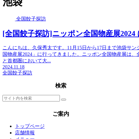
池袋
全国餃子探訪
[全国餃子探訪]ニッポン全国物産展2024
こんにちは、久保秀太です。11月15日から17日まで池袋サ
国物産展2024」に行ってきました。ニッポン全国物産展は
と首都圏において大...
2024.11.18
全国餃子探訪
検索
ご案内
トップページ
店舗情報