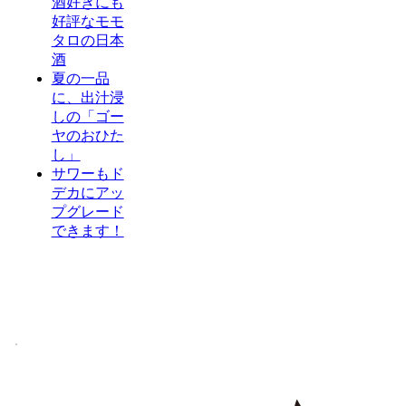
酒好きにも
好評なモモ
タロの日本
酒
夏の一品
に、出汁浸
しの「ゴー
ヤのおひた
し」
サワーもド
デカにアッ
プグレード
できます！