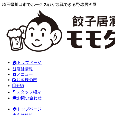
埼玉県川口市でホークス戦が観戦できる野球居酒屋
🏠トップページ
🥟店舗情報
📒メニュー
🙆お客様の声
🗓️予約
🤵スタッフ紹介
🗨️お問い合わせ
🏠トップページ