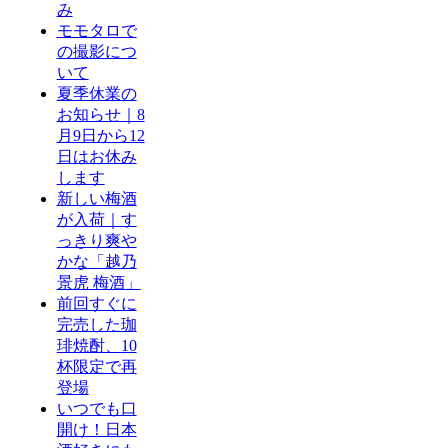
み
モモタロで
の撮影につ
いて
夏季休業の
お知らせ｜8
月9日から12
日はお休み
します
新しい梅酒
が入荷｜す
っきり爽や
かな「越乃
景虎 梅酒」
前回すぐに
完売した珈
琲焼酎、10
杯限定で再
登場
いつでも口
開け！日本