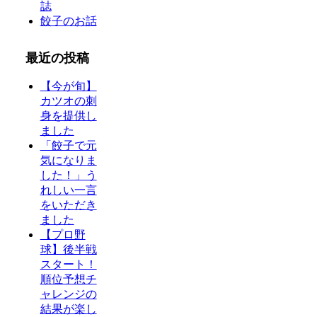
誌
餃子のお話
最近の投稿
【今が旬】
カツオの刺
身を提供し
ました
「餃子で元
気になりま
した！」う
れしい一言
をいただき
ました
【プロ野
球】後半戦
スタート！
順位予想チ
ャレンジの
結果が楽し