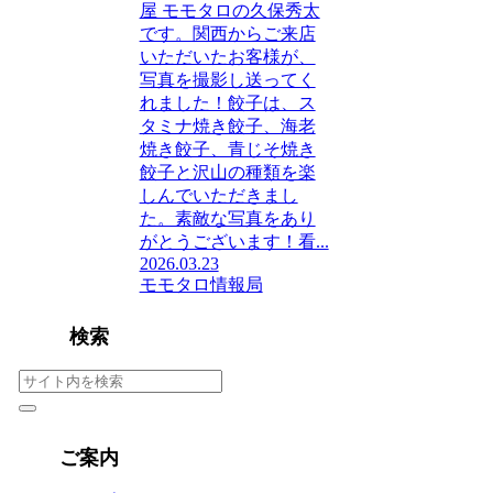
屋 モモタロの久保秀太
です。関西からご来店
いただいたお客様が、
写真を撮影し送ってく
れました！餃子は、ス
タミナ焼き餃子、海老
焼き餃子、青じそ焼き
餃子と沢山の種類を楽
しんでいただきまし
た。素敵な写真をあり
がとうございます！看...
2026.03.23
モモタロ情報局
検索
ご案内