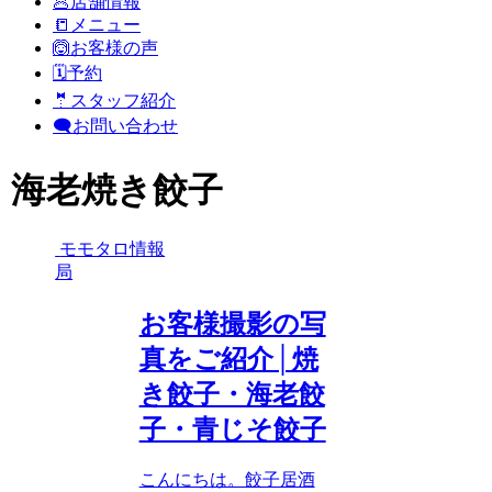
🥟店舗情報
📒メニュー
🙆お客様の声
🗓️予約
🤵スタッフ紹介
🗨️お問い合わせ
海老焼き餃子
モモタロ情報
局
お客様撮影の写
真をご紹介│焼
き餃子・海老餃
子・青じそ餃子
こんにちは。餃子居酒