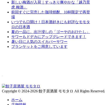
新しい梅酒が入荷｜すっきり爽やかな「越乃景
虎 梅酒」
前回すぐに完売した珈琲焼酎、10杯限定で再登
場
いつでも口開け！日本酒好きにも好評なモモタ
ロの日本酒
夏の一品に、出汁浸しの「ゴーヤのおひたし」
サワーもドデカにアップグレードできます！
暑い日に人気のスイカバーサワー
ブランケットをご用意しています
Copyright © 2024-2026 餃子居酒屋 モモタロ All Rights Reserved
ホーム
店舗情報