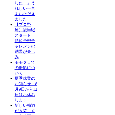
した！」う
れしい一言
をいただき
ました
【プロ野
球】後半戦
スタート！
順位予想チ
ャレンジの
結果が楽し
み
モモタロで
の撮影につ
いて
夏季休業の
お知らせ｜8
月9日から12
日はお休み
します
新しい梅酒
が入荷｜す