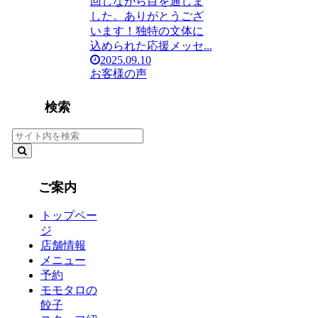
回しながら目を通しま
した。ありがとうござ
います！独特の文体に
込められた応援メッセ...
2025.09.10
お客様の声
検索
ご案内
トップペー
ジ
店舗情報
メニュー
予約
モモタロの
餃子