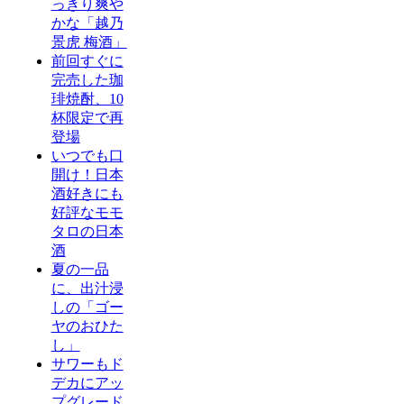
っきり爽や
かな「越乃
景虎 梅酒」
前回すぐに
完売した珈
琲焼酎、10
杯限定で再
登場
いつでも口
開け！日本
酒好きにも
好評なモモ
タロの日本
酒
夏の一品
に、出汁浸
しの「ゴー
ヤのおひた
し」
サワーもド
デカにアッ
プグレード