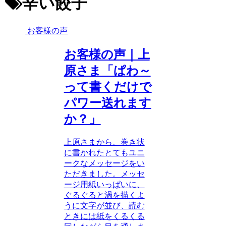
辛い餃子
お客様の声
お客様の声｜上
原さま「ぱわ～
って書くだけで
パワー送れます
か？」
上原さまから、巻き状
に書かれたとてもユニ
ークなメッセージをい
ただきました。メッセ
ージ用紙いっぱいに、
ぐるぐると渦を描くよ
うに文字が並び、読む
ときには紙をくるくる