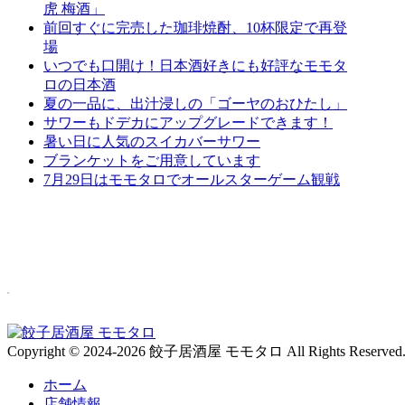
虎 梅酒」
前回すぐに完売した珈琲焼酎、10杯限定で再登
場
いつでも口開け！日本酒好きにも好評なモモタ
ロの日本酒
夏の一品に、出汁浸しの「ゴーヤのおひたし」
サワーもドデカにアップグレードできます！
暑い日に人気のスイカバーサワー
ブランケットをご用意しています
7月29日はモモタロでオールスターゲーム観戦
Copyright © 2024-2026 餃子居酒屋 モモタロ All Rights Reserved
ホーム
店舗情報