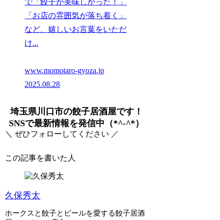
で「餃子が美味しかった！」
「お店の雰囲気が落ち着く」
など、嬉しいお言葉をいただ
け...
www.momotaro-gyoza.jp
2025.08.28
埼玉県川口市の餃子居酒屋です！
SNSで最新情報を発信中（*^-^*）
＼ ぜひフォローしてください ／
この記事を書いた人
久保秀太
ホークスと餃子とビールを愛する餃子居酒