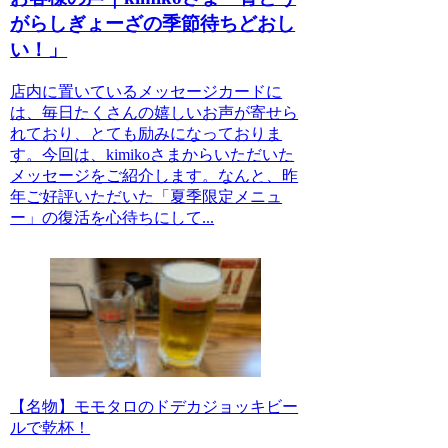
がらしぎょーざの季節待ちどおし
い！」
店内に置いているメッセージカードに
は、毎日たくさんの嬉しいお声が寄せら
れており、とても励みになっておりま
す。今回は、kimikoさまからいただいた
メッセージをご紹介します。なんと、昨
年ご好評いただいた「夏季限定メニュ
ー」の復活を心待ちにして...
【名物】モモタロのドデカジョッキビー
ルで乾杯！