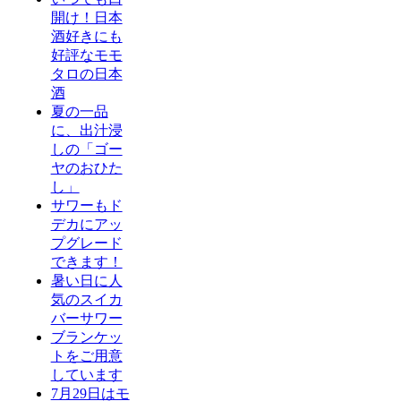
開け！日本
酒好きにも
好評なモモ
タロの日本
酒
夏の一品
に、出汁浸
しの「ゴー
ヤのおひた
し」
サワーもド
デカにアッ
プグレード
できます！
暑い日に人
気のスイカ
バーサワー
ブランケッ
トをご用意
しています
7月29日はモ