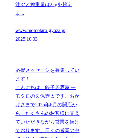
注ぐと総重量は2kgを超え
ま...
www.momotaro-gyoza.jp
2025.10.03
応援メッセージを募集してい
ます！
こんにちは、餃子居酒屋 モ
モタロの久保秀太です。おか
げさまで2025年6月の開店か
ら、たくさんのお客様に支え
ていただきながら営業を続け
ております。日々の営業の中