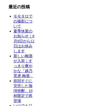
最近の投稿
モモタロで
の撮影につ
いて
夏季休業の
お知らせ｜8
月9日から12
日はお休み
します
新しい梅酒
が入荷｜す
っきり爽や
かな「越乃
景虎 梅酒」
前回すぐに
完売した珈
琲焼酎、10
杯限定で再
登場
いつでも口