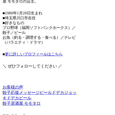
屋 モモタロの店主。
■1980年1月20日生まれ
■埼玉県川口市在住
■好きなもの
プロ野球（福岡ソフトバンクホークス）／
餃子／ビール
お魚（釣る・調理する・食べる）／テレビ
（バラエティ・ドラマ）
■
更に詳しいプロフィールはこちら
＼ ぜひフォローしてください ／
お客様の声
餃子
応援メッセージ
ビール
ドデカジョッ
キ
ドデカビール
餃子居酒屋 モモタロ