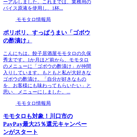
ーアルしました。これまでは、業務用の
バイス原液を使用し、1杯...
モモタロ情報局
ポリポリ、すっぱうまい「ゴボウ
の酢漬け」
こんにちは。餃子居酒屋モモタロの久保
秀太です。1か月ほど前から、モモタロ
のメニューに「ゴボウの酢漬け」が仲間
入りしています。もともと私が大好きな
ゴボウの酢漬け。「自分が好きなもの
を、お客様にも味わってもらいたい」と
思い、メニューにしました。...
モモタロ情報局
モモタロも対象！川口市の
PayPay最大25％還元キャンペー
ンがスタート