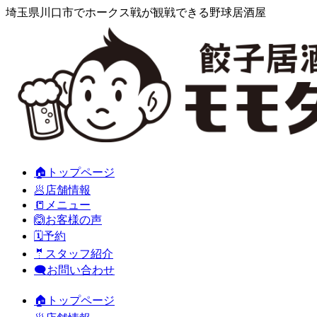
埼玉県川口市でホークス戦が観戦できる野球居酒屋
🏠トップページ
🥟店舗情報
📒メニュー
🙆お客様の声
🗓️予約
🤵スタッフ紹介
🗨️お問い合わせ
🏠トップページ