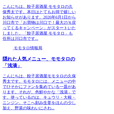
こんにちは。餃子居酒屋 モモタロの久
保秀太です。本日はとてもお得で嬉しい
お知らせがあります。2026年6月1日から
川口市で「お買物は川口で！最大25％戻
ってくるキャンペーン」がスタートいた
しました。「餃子居酒屋 モモタロ」も
住所は川口市です...
モモタロ情報局
隠れた人気メニュー、モモタロの
「浅漬」
こんにちは。餃子居酒屋モモタロの久保
秀太です。モモタロには、メニューの中
でひそかにファンを集めている一皿があ
ります。それが、色鮮やかな「浅漬」で
す。使っているのは、キュウリ・大根・
ニンジン。そこへ刻み生姜をほんの少し
加え、野菜の味わいにさわ...