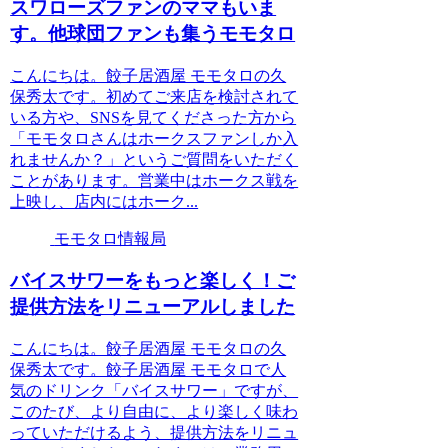
スワローズファンのママもいま
す。他球団ファンも集うモモタロ
こんにちは。餃子居酒屋 モモタロの久
保秀太です。初めてご来店を検討されて
いる方や、SNSを見てくださった方から
「モモタロさんはホークスファンしか入
れませんか？」というご質問をいただく
ことがあります。営業中はホークス戦を
上映し、店内にはホーク...
モモタロ情報局
バイスサワーをもっと楽しく！ご
提供方法をリニューアルしました
こんにちは。餃子居酒屋 モモタロの久
保秀太です。餃子居酒屋 モモタロで人
気のドリンク「バイスサワー」ですが、
このたび、より自由に、より楽しく味わ
っていただけるよう、提供方法をリニュ