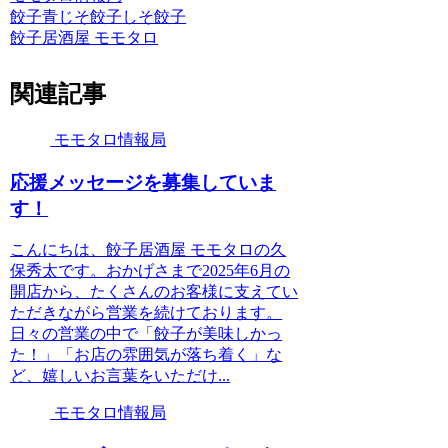
餃子
青じそ餃子
しそ餃子
餃子居酒屋 モモタロ
関連記事
モモタロ情報局
応援メッセージを募集していま
す！
こんにちは、餃子居酒屋 モモタロの久
保秀太です。おかげさまで2025年6月の
開店から、たくさんのお客様に支えてい
ただきながら営業を続けております。
日々の営業の中で「餃子が美味しかっ
た！」「お店の雰囲気が落ち着く」な
ど、嬉しいお言葉をいただけ...
モモタロ情報局