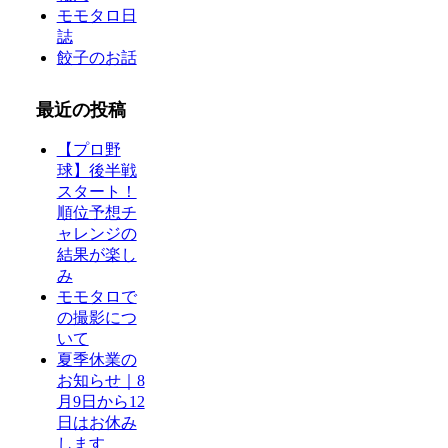
モモタロ日
誌
餃子のお話
最近の投稿
【プロ野
球】後半戦
スタート！
順位予想チ
ャレンジの
結果が楽し
み
モモタロで
の撮影につ
いて
夏季休業の
お知らせ｜8
月9日から12
日はお休み
します