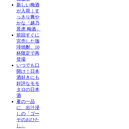
新しい梅酒
が入荷｜す
っきり爽や
かな「越乃
景虎 梅酒」
前回すぐに
完売した珈
琲焼酎、10
杯限定で再
登場
いつでも口
開け！日本
酒好きにも
好評なモモ
タロの日本
酒
夏の一品
に、出汁浸
しの「ゴー
ヤのおひた
し」