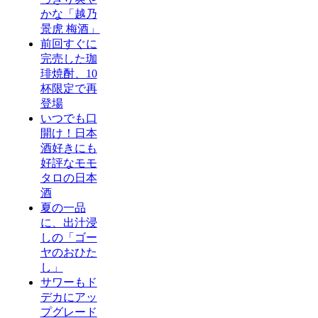
かな「越乃
景虎 梅酒」
前回すぐに
完売した珈
琲焼酎、10
杯限定で再
登場
いつでも口
開け！日本
酒好きにも
好評なモモ
タロの日本
酒
夏の一品
に、出汁浸
しの「ゴー
ヤのおひた
し」
サワーもド
デカにアッ
プグレード