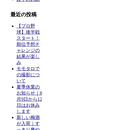
最近の投稿
【プロ野
球】後半戦
スタート！
順位予想チ
ャレンジの
結果が楽し
み
モモタロで
の撮影につ
いて
夏季休業の
お知らせ｜8
月9日から12
日はお休み
します
新しい梅酒
が入荷｜す
っきり爽や