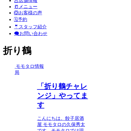
🥟店舗情報
📒メニュー
🙆お客様の声
🗓️予約
🤵スタッフ紹介
🗨️お問い合わせ
折り鶴
モモタロ情報
局
「折り鶴チャレ
ンジ」やってま
す
こんにちは。餃子居酒
屋 モモタロの久保秀太
です。モモタロでは現