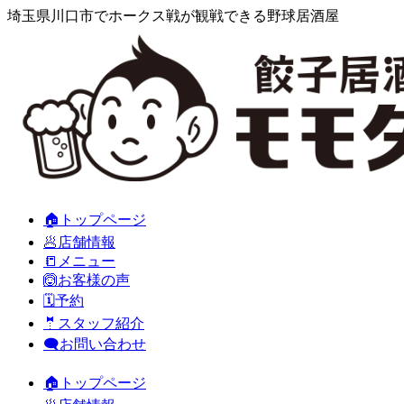
埼玉県川口市でホークス戦が観戦できる野球居酒屋
🏠トップページ
🥟店舗情報
📒メニュー
🙆お客様の声
🗓️予約
🤵スタッフ紹介
🗨️お問い合わせ
🏠トップページ