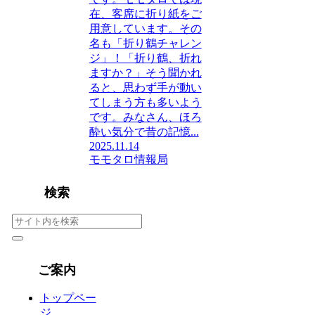
在、客席に折り紙をご
用意しています。その
名も「折り鶴チャレン
ジ」！「折り鶴、折れ
ますか？」そう聞かれ
ると、思わず手が動い
てしまう方も多いよう
です。みなさん、ほろ
酔い気分で昔の記憶...
2025.11.14
モモタロ情報局
検索
ご案内
トップペー
ジ