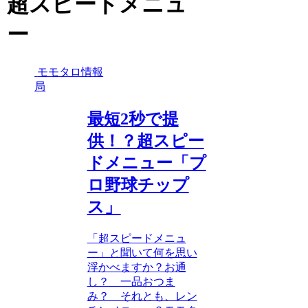
超スピードメニュ
ー
モモタロ情報
局
最短2秒で提
供！？超スピー
ドメニュー「プ
ロ野球チップ
ス」
「超スピードメニュ
ー」と聞いて何を思い
浮かべますか？お通
し？ 一品おつま
み？ それとも、レン