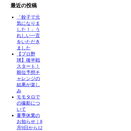
最近の投稿
「餃子で元
気になりま
した！」う
れしい一言
をいただき
ました
【プロ野
球】後半戦
スタート！
順位予想チ
ャレンジの
結果が楽し
み
モモタロで
の撮影につ
いて
夏季休業の
お知らせ｜8
月9日から12