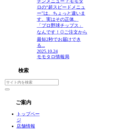
チンメニュー？モモタ
ロの“超スピードメニュ
ー”は、ちょっと違いま
す。実はその正体、
「プロ野球チップス」
なんです！⚾️ご注文から
最短2秒でお届けでき
る...
2025.10.24
モモタロ情報局
検索
ご案内
トップペー
ジ
店舗情報