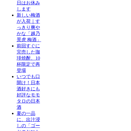
日はお休み
します
新しい梅酒
が入荷｜す
っきり爽や
かな「越乃
景虎 梅酒」
前回すぐに
完売した珈
琲焼酎、10
杯限定で再
登場
いつでも口
開け！日本
酒好きにも
好評なモモ
タロの日本
酒
夏の一品
に、出汁浸
しの「ゴー