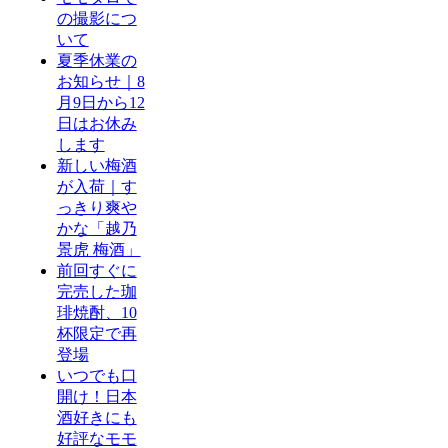
の撮影につ
いて
夏季休業の
お知らせ｜8
月9日から12
日はお休み
します
新しい梅酒
が入荷｜す
っきり爽や
かな「越乃
景虎 梅酒」
前回すぐに
完売した珈
琲焼酎、10
杯限定で再
登場
いつでも口
開け！日本
酒好きにも
好評なモモ