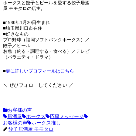
ホークスと餃子とビールを愛する餃子居酒
屋 モモタロの店主。
■1980年1月20日生まれ
■埼玉県川口市在住
■好きなもの
プロ野球（福岡ソフトバンクホークス）／
餃子／ビール
お魚（釣る・調理する・食べる）／テレビ
（バラエティ・ドラマ）
■
更に詳しいプロフィールはこちら
＼ ぜひフォローしてください ／
お客様の声
居酒屋
ホークス
応援メッセージ
お客様の声
ホークス推し
餃子居酒屋 モモタロ