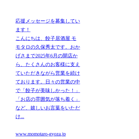
応援メッセージを募集してい
ます！
こんにちは、餃子居酒屋 モ
モタロの久保秀太です。おか
げさまで2025年6月の開店か
ら、たくさんのお客様に支え
ていただきながら営業を続け
ております。日々の営業の中
で「餃子が美味しかった！」
「お店の雰囲気が落ち着く」
など、嬉しいお言葉をいただ
け...
www.momotaro-gyoza.jp