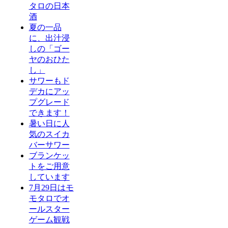
タロの日本
酒
夏の一品
に、出汁浸
しの「ゴー
ヤのおひた
し」
サワーもド
デカにアッ
プグレード
できます！
暑い日に人
気のスイカ
バーサワー
ブランケッ
トをご用意
しています
7月29日はモ
モタロでオ
ールスター
ゲーム観戦