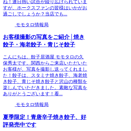
ね！連日熱い試合が繰り広げられていま
すが、ホークスファンの皆様はいかがお
過ごしでしょうか？当店でも...
モモタロ情報局
お客様撮影の写真をご紹介│焼き
餃子・海老餃子・青じそ餃子
こんにちは。餃子居酒屋 モモタロの久
保秀太です。関西からご来店いただいた
お客様が、写真を撮影し送ってくれまし
た！餃子は、スタミナ焼き餃子、海老焼
き餃子、青じそ焼き餃子と沢山の種類を
楽しんでいただきました。素敵な写真を
ありがとうございます！看...
モモタロ情報局
夏季限定！青唐辛子焼き餃子、好
評発売中です