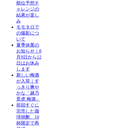
順位予想チ
ャレンジの
結果が楽し
み
モモタロで
の撮影につ
いて
夏季休業の
お知らせ｜8
月9日から12
日はお休み
します
新しい梅酒
が入荷｜す
っきり爽や
かな「越乃
景虎 梅酒」
前回すぐに
完売した珈
琲焼酎、10
杯限定で再