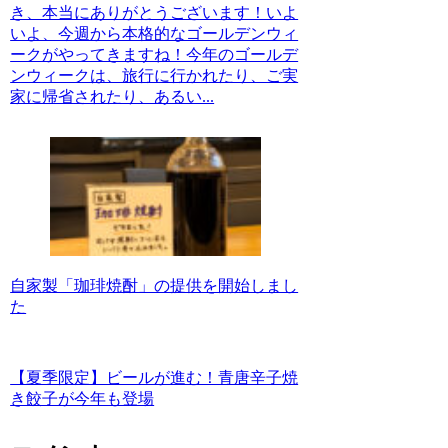
き、本当にありがとうございます！いよ
いよ、今週から本格的なゴールデンウィ
ークがやってきますね！今年のゴールデ
ンウィークは、旅行に行かれたり、ご実
家に帰省されたり、あるい...
自家製「珈琲焼酎」の提供を開始しまし
た
【夏季限定】ビールが進む！青唐辛子焼
き餃子が今年も登場