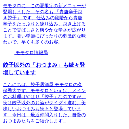
モモタロに、この夏限定の新メニューが
登場しました。その名も 「青唐辛子焼
き餃子」 です。仕込みの段階から青唐
辛子をたっぷりと練り込み、焼き上げる
ことで香ばしさと爽やかな辛さが広がり
ます。暑い季節にぴったりの刺激的な味
わいで、早くも多くのお客...
モモタロ情報局
餃子以外の「おつまみ」も続々登
場しています
こんにちは。餃子居酒屋 モモタロの久
保秀太です。モモタロといえば、メイン
のお料理はやはり「餃子」なのですが、
実は餃子以外のお酒がグイグイ進む、美
味しいおつまみも続々と登場していま
す。今日は、最近仲間入りした、自慢の
おつまみたちをご紹介します...