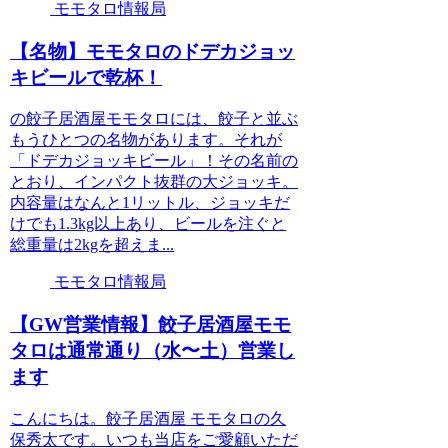
モモタロ情報局
【名物】モモタロのドデカジョッ
キビールで乾杯！
の餃子居酒屋モモタロには、餃子と並ぶ
もうひとつの名物があります。それが
「ドデカジョッキビール」！その名前の
とおり、インパクト抜群の大ジョッキ。
内容量はなんと1リットル、ジョッキだ
けでも1.3kg以上あり、ビールを注ぐと
総重量は2kgを超えま...
モモタロ情報局
【GW営業情報】餃子居酒屋モモ
タロは通常通り（水〜土）営業し
ます
こんにちは。餃子居酒屋 モモタロの久
保秀太です。いつも当店をご愛顧いただ