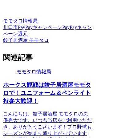
モモタロ情報局
川口市
PayPay
キャンペーン
PayPayキャン
ペーン
還元
餃子居酒屋 モモタロ
関連記事
モモタロ情報局
ホークス観戦は餃子居酒屋モモタ
ロで！ユニフォーム＆ペンライト
持参大歓迎！
こんにちは。餃子居酒屋 モモタロの久
保秀太です。いつも当店をご利用いただ
き、ありがとうございます！プロ野球も
シーズンが始まり盛り上がっています