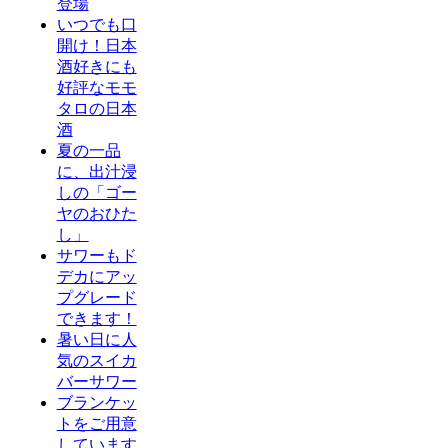
登場
いつでも口
開け！日本
酒好きにも
好評なモモ
タロの日本
酒
夏の一品
に、出汁浸
しの「ゴー
ヤのおひた
し」
サワーもド
デカにアッ
プグレード
できます！
暑い日に人
気のスイカ
バーサワー
ブランケッ
トをご用意
しています