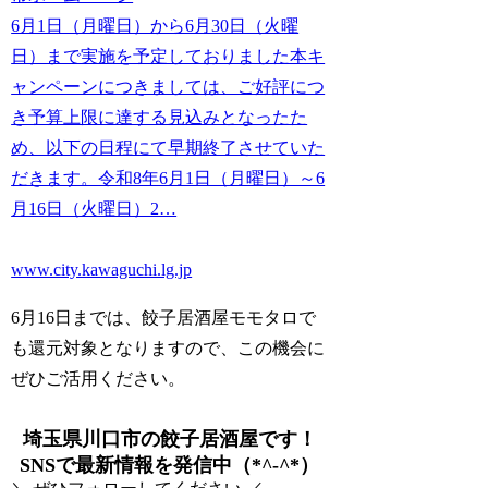
6月1日（月曜日）から6月30日（火曜
日）まで実施を予定しておりました本キ
ャンペーンにつきましては、ご好評につ
き予算上限に達する見込みとなったた
め、以下の日程にて早期終了させていた
だきます。令和8年6月1日（月曜日）～6
月16日（火曜日）2…
www.city.kawaguchi.lg.jp
6月16日までは、餃子居酒屋モモタロで
も還元対象となりますので、この機会に
ぜひご活用ください。
埼玉県川口市の餃子居酒屋です！
SNSで最新情報を発信中（*^-^*）