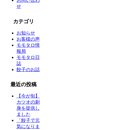
お問い合わ
せ
カテゴリ
お知らせ
お客様の声
モモタロ情
報局
モモタロ日
誌
餃子のお話
最近の投稿
【今が旬】
カツオの刺
身を提供し
ました
「餃子で元
気になりま