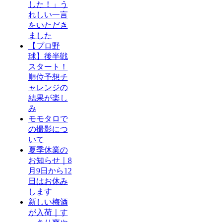
した！」う
れしい一言
をいただき
ました
【プロ野
球】後半戦
スタート！
順位予想チ
ャレンジの
結果が楽し
み
モモタロで
の撮影につ
いて
夏季休業の
お知らせ｜8
月9日から12
日はお休み
します
新しい梅酒
が入荷｜す