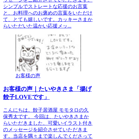
シンプルでストレートな応援のお言葉
と、お料理へのお褒めの言葉をいただけ
て、とても嬉しいです。カッキーさまか
らいただいた温かい応援メッ...
お客様の声
お客様の声｜たいやきさま「揚げ
餃子LOVEです」
こんにちは。餃子居酒屋 モモタロの久
保秀太です。 今回は、たいやきさまか
らいただきました、可愛いイラスト付き
のメッセージを紹介させていただきま
す。当店を隅々まで楽しんでくださって