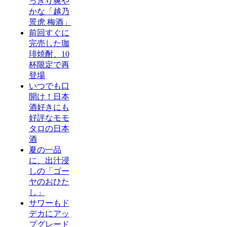
っきり爽や
かな「越乃
景虎 梅酒」
前回すぐに
完売した珈
琲焼酎、10
杯限定で再
登場
いつでも口
開け！日本
酒好きにも
好評なモモ
タロの日本
酒
夏の一品
に、出汁浸
しの「ゴー
ヤのおひた
し」
サワーもド
デカにアッ
プグレード