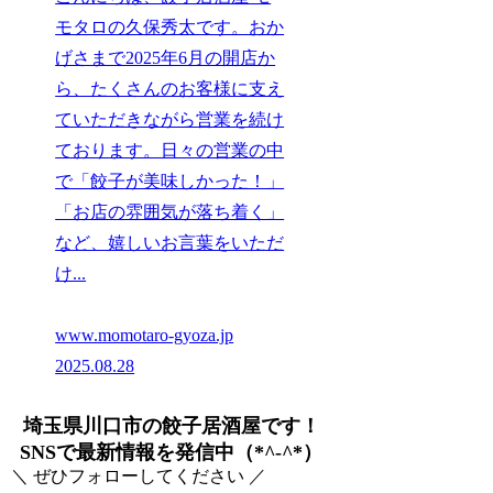
モタロの久保秀太です。おか
げさまで2025年6月の開店か
ら、たくさんのお客様に支え
ていただきながら営業を続け
ております。日々の営業の中
で「餃子が美味しかった！」
「お店の雰囲気が落ち着く」
など、嬉しいお言葉をいただ
け...
www.momotaro-gyoza.jp
2025.08.28
埼玉県川口市の餃子居酒屋です！
SNSで最新情報を発信中（*^-^*）
＼ ぜひフォローしてください ／