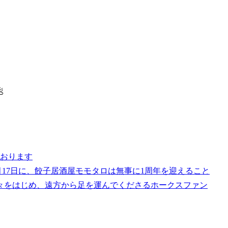

ております
6月17日に、餃子居酒屋モモタロは無事に1周年を迎えること
々をはじめ、遠方から足を運んでくださるホークスファン