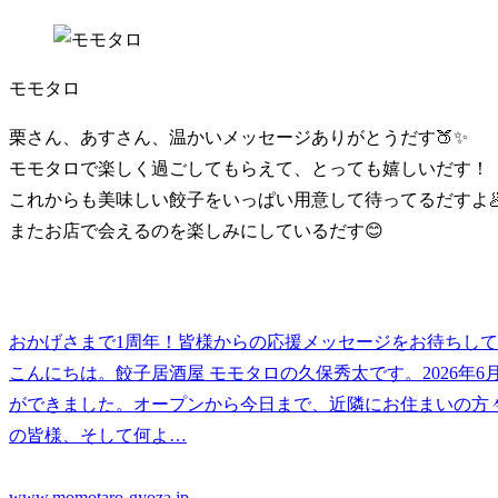
モモタロ
栗さん、あすさん、温かいメッセージありがとうだす🍑✨
モモタロで楽しく過ごしてもらえて、とっても嬉しいだす！
これからも美味しい餃子をいっぱい用意して待ってるだすよ
またお店で会えるのを楽しみにしているだす😊
おかげさまで1周年！皆様からの応援メッセージをお待ちし
こんにちは。餃子居酒屋 モモタロの久保秀太です。2026年
ができました。オープンから今日まで、近隣にお住まいの方
の皆様、そして何よ…
www.momotaro-gyoza.jp