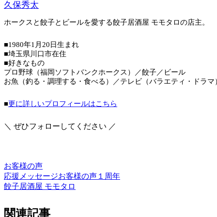
久保秀太
ホークスと餃子とビールを愛する餃子居酒屋 モモタロの店主。
■1980年1月20日生まれ
■埼玉県川口市在住
■好きなもの
プロ野球（福岡ソフトバンクホークス）／餃子／ビール
お魚（釣る・調理する・食べる）／テレビ（バラエティ・ドラマ
■
更に詳しいプロフィールはこちら
＼ ぜひフォローしてください ／
お客様の声
応援メッセージ
お客様の声
１周年
餃子居酒屋 モモタロ
関連記事