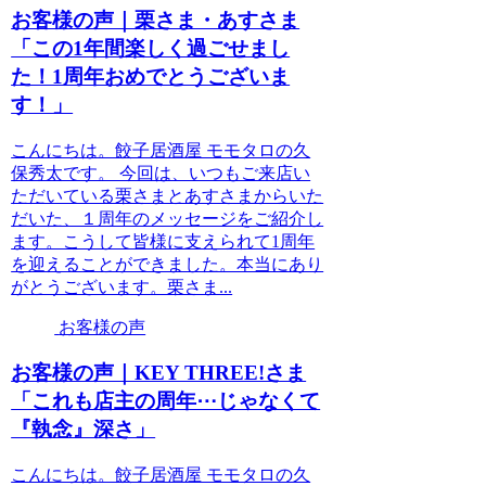
お客様の声｜栗さま・あすさま
「この1年間楽しく過ごせまし
た！1周年おめでとうございま
す！」
こんにちは。餃子居酒屋 モモタロの久
保秀太です。 今回は、いつもご来店い
ただいている栗さまとあすさまからいた
だいた、１周年のメッセージをご紹介し
ます。こうして皆様に支えられて1周年
を迎えることができました。本当にあり
がとうございます。栗さま...
お客様の声
お客様の声｜KEY THREE!さま
「これも店主の周年⋯じゃなくて
『執念』深さ」
こんにちは。餃子居酒屋 モモタロの久