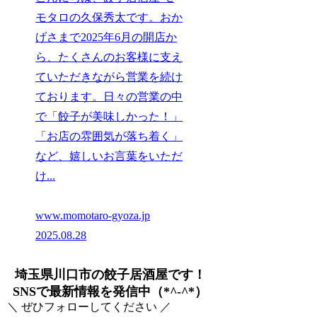
モタロの久保秀太です。おか
げさまで2025年6月の開店か
ら、たくさんのお客様に支え
ていただきながら営業を続け
ております。日々の営業の中
で「餃子が美味しかった！」
「お店の雰囲気が落ち着く」
など、嬉しいお言葉をいただ
け...
www.momotaro-gyoza.jp
2025.08.28
埼玉県川口市の餃子居酒屋です！
SNSで最新情報を発信中（*^-^*）
＼ ぜひフォローしてください ／