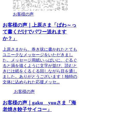
お客様の声
お客様の声｜上原さま「ぱわ～っ
て書くだけでパワー送れます
か？」
上原さまから、巻き状に書かれたとても
ユニークなメッセージをいただきまし
た。メッセージ用紙いっぱいに、ぐるぐ
ると渦を描くように文字が並び、読むと
きには紙をくるくる回しながら目を通し
ました。ありがとうございます！独特の
文体に込められた応援メッセ...
お客様の声
お客様の声｜gaku__yuuさま「海
老焼き餃子サイコー」