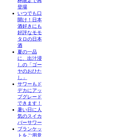
杯限定で再
登場
いつでも口
開け！日本
酒好きにも
好評なモモ
タロの日本
酒
夏の一品
に、出汁浸
しの「ゴー
ヤのおひた
し」
サワーもド
デカにアッ
プグレード
できます！
暑い日に人
気のスイカ
バーサワー
ブランケッ
トをご用意