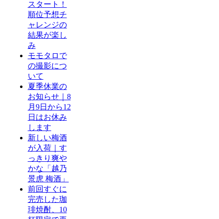
スタート！
順位予想チ
ャレンジの
結果が楽し
み
モモタロで
の撮影につ
いて
夏季休業の
お知らせ｜8
月9日から12
日はお休み
します
新しい梅酒
が入荷｜す
っきり爽や
かな「越乃
景虎 梅酒」
前回すぐに
完売した珈
琲焼酎、10