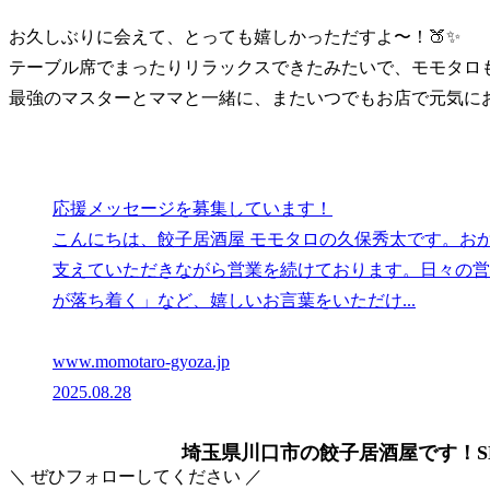
お久しぶりに会えて、とっても嬉しかっただすよ〜！🍑✨
テーブル席でまったりリラックスできたみたいで、モモタロも
最強のマスターとママと一緒に、またいつでもお店で元気にお
応援メッセージを募集しています！
こんにちは、餃子居酒屋 モモタロの久保秀太です。おか
支えていただきながら営業を続けております。日々の営
が落ち着く」など、嬉しいお言葉をいただけ...
www.momotaro-gyoza.jp
2025.08.28
埼玉県川口市の餃子居酒屋です！SN
＼ ぜひフォローしてください ／