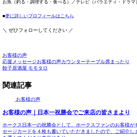
お魚（釣る・調理する・食べる）／テレビ（バラエティ・ドラマ
■
更に詳しいプロフィールはこちら
＼ ぜひフォローしてください ／
お客様の声
応援メッセージ
お客様の声
カウンター
テーブル席
まったり
餃子居酒屋 モモタロ
関連記事
お客様の声
お客様の声｜日本一祝勝会でご来店の皆さまより
ホークス日本一の祝勝会として、ホークスファンのお客様が
セージカードを４枚も書いていただきましたので、ご紹介し