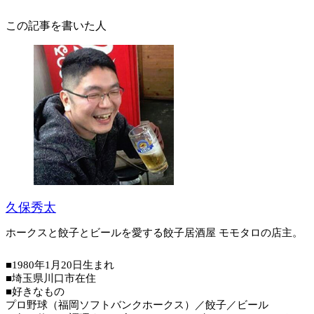
この記事を書いた人
久保秀太
ホークスと餃子とビールを愛する餃子居酒屋 モモタロの店主。
■1980年1月20日生まれ
■埼玉県川口市在住
■好きなもの
プロ野球（福岡ソフトバンクホークス）／餃子／ビール