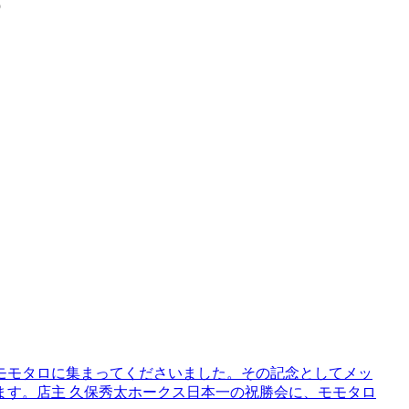
）
モモタロに集まってくださいました。その記念としてメッ
ます。店主 久保秀太ホークス日本一の祝勝会に、モモタロ