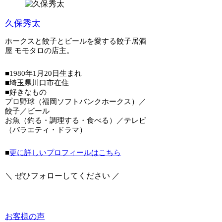
久保秀太
ホークスと餃子とビールを愛する餃子居酒
屋 モモタロの店主。
■1980年1月20日生まれ
■埼玉県川口市在住
■好きなもの
プロ野球（福岡ソフトバンクホークス）／
餃子／ビール
お魚（釣る・調理する・食べる）／テレビ
（バラエティ・ドラマ）
■
更に詳しいプロフィールはこちら
＼ ぜひフォローしてください ／
お客様の声