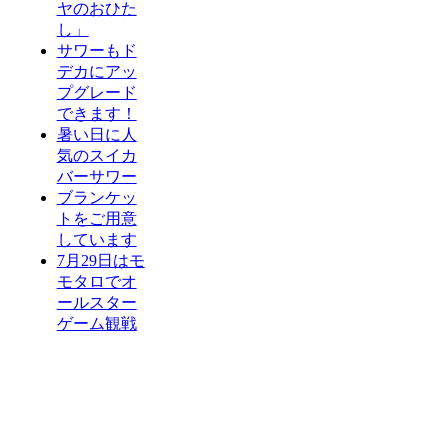
ヤのおひた
し」
サワーもド
デカにアッ
プグレード
できます！
暑い日に人
気のスイカ
バーサワー
ブランケッ
トをご用意
しています
7月29日はモ
モタロでオ
ールスター
ゲーム観戦