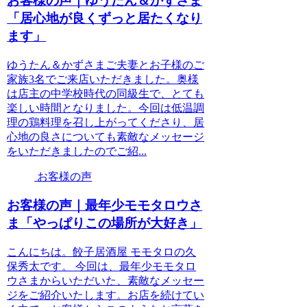
お客様の声｜ゆうたん＆かずさま
「居心地が良くずっと居たくなり
ます」
ゆうたん＆かずさまご夫妻とお子様のご
家族3名でご来店いただきました。奥様
は店主の中学校時代の同級生で、とても
楽しい時間となりました。今回は低温調
理の鶏料理を召し上がってくださり、居
心地の良さについても素敵なメッセージ
をいただきましたのでご紹...
お客様の声
お客様の声｜最年少モモタロウさ
ま「やっぱりこの場所が大好き」
こんにちは。餃子居酒屋 モモタロの久
保秀太です。 今回は、最年少モモタロ
ウさまからいただいた、素敵なメッセー
ジをご紹介いたします。お店を続けてい