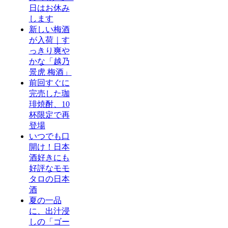
日はお休み
します
新しい梅酒
が入荷｜す
っきり爽や
かな「越乃
景虎 梅酒」
前回すぐに
完売した珈
琲焼酎、10
杯限定で再
登場
いつでも口
開け！日本
酒好きにも
好評なモモ
タロの日本
酒
夏の一品
に、出汁浸
しの「ゴー