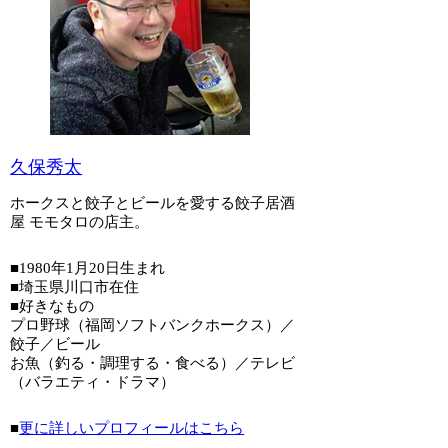
久保秀太
ホークスと餃子とビールを愛する餃子居酒
屋 モモタロの店主。
■1980年1月20日生まれ
■埼玉県川口市在住
■好きなもの
プロ野球（福岡ソフトバンクホークス）／
餃子／ビール
お魚（釣る・調理する・食べる）／テレビ
（バラエティ・ドラマ）
■
更に詳しいプロフィールはこちら