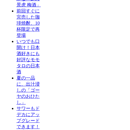
景虎 梅酒」
前回すぐに
完売した珈
琲焼酎、10
杯限定で再
登場
いつでも口
開け！日本
酒好きにも
好評なモモ
タロの日本
酒
夏の一品
に、出汁浸
しの「ゴー
ヤのおひた
し」
サワーもド
デカにアッ
プグレード
できます！