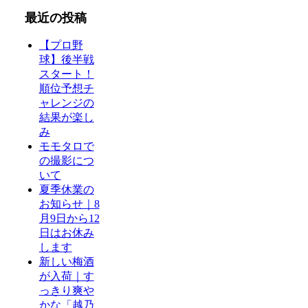
最近の投稿
【プロ野
球】後半戦
スタート！
順位予想チ
ャレンジの
結果が楽し
み
モモタロで
の撮影につ
いて
夏季休業の
お知らせ｜8
月9日から12
日はお休み
します
新しい梅酒
が入荷｜す
っきり爽や
かな「越乃