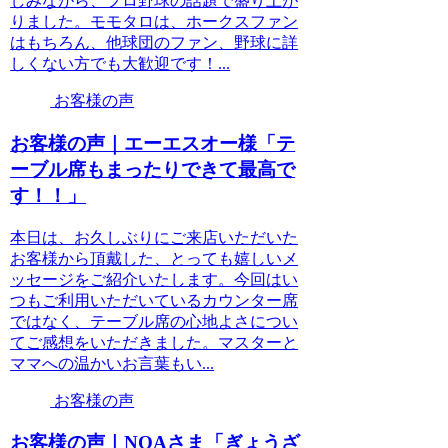
しみながら、プロ野球の話題で盛り上が
りました。モモタロは、ホークスファン
はもちろん、他球団のファン、野球に詳
しくない方でも大歓迎です！...
お客様の声
お客様の声｜エーエスオー様「テ
ーブル席もまったりできて最高で
す！！」
本日は、お久しぶりにご来店いただいた
お客様から頂戴した、とっても嬉しいメ
ッセージをご紹介いたします。今回はい
つもご利用いただいているカウンター席
ではなく、テーブル席の心地よさについ
てご感想をいただきました。マスターと
ママへの温かいお言葉もい...
お客様の声
お客様の声｜NOAさま「ぎょうざ