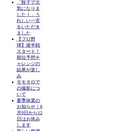
「餃子で元
気になりま
した！」う
れしい一言
をいただき
ました
【プロ野
球】後半戦
スタート！
順位予想チ
ャレンジの
結果が楽し
み
モモタロで
の撮影につ
いて
夏季休業の
お知らせ｜8
月9日から12
日はお休み
します