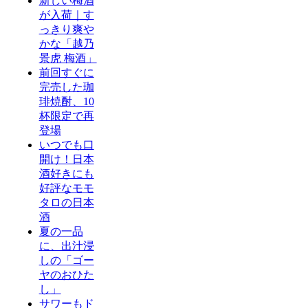
新しい梅酒
が入荷｜す
っきり爽や
かな「越乃
景虎 梅酒」
前回すぐに
完売した珈
琲焼酎、10
杯限定で再
登場
いつでも口
開け！日本
酒好きにも
好評なモモ
タロの日本
酒
夏の一品
に、出汁浸
しの「ゴー
ヤのおひた
し」
サワーもド