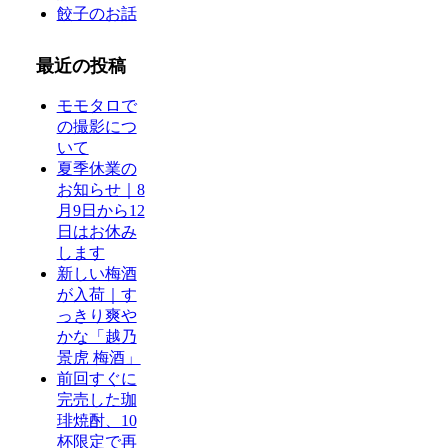
餃子のお話
最近の投稿
モモタロで
の撮影につ
いて
夏季休業の
お知らせ｜8
月9日から12
日はお休み
します
新しい梅酒
が入荷｜す
っきり爽や
かな「越乃
景虎 梅酒」
前回すぐに
完売した珈
琲焼酎、10
杯限定で再