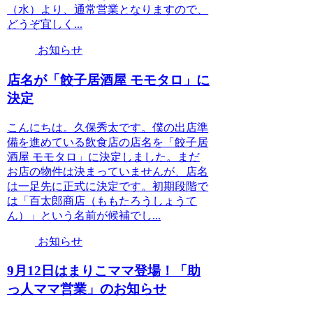
（水）より、通常営業となりますので、
どうぞ宜しく...
お知らせ
店名が「餃子居酒屋 モモタロ」に
決定
こんにちは。久保秀太です。僕の出店準
備を進めている飲食店の店名を「餃子居
酒屋 モモタロ」に決定しました。まだ
お店の物件は決まっていませんが、店名
は一足先に正式に決定です。初期段階で
は「百太郎商店（ももたろうしょうて
ん）」という名前が候補でし...
お知らせ
9月12日はまりこママ登場！「助
っ人ママ営業」のお知らせ