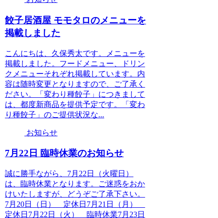
餃子居酒屋 モモタロのメニューを
掲載しました
こんにちは、久保秀太です。メニューを
掲載しました。フードメニュー、ドリン
クメニューそれぞれ掲載しています。内
容は随時変更となりますので、ご了承く
ださい。「変わり種餃子」につきまして
は、都度新商品を提供予定です。「変わ
り種餃子」のご提供状況な...
お知らせ
7月22日 臨時休業のお知らせ
誠に勝手ながら、7月22日（火曜日）
は、臨時休業となります。ご迷惑をおか
けいたしますが、どうぞご了承下さい。
7月20日（日） 定休日7月21日（月）
定休日7月22日（火） 臨時休業7月23日