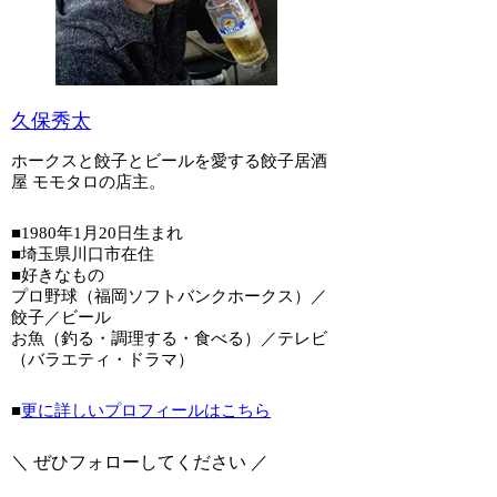
久保秀太
ホークスと餃子とビールを愛する餃子居酒
屋 モモタロの店主。
■1980年1月20日生まれ
■埼玉県川口市在住
■好きなもの
プロ野球（福岡ソフトバンクホークス）／
餃子／ビール
お魚（釣る・調理する・食べる）／テレビ
（バラエティ・ドラマ）
■
更に詳しいプロフィールはこちら
＼ ぜひフォローしてください ／