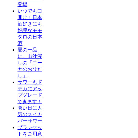
登場
いつでも口
開け！日本
酒好きにも
好評なモモ
タロの日本
酒
夏の一品
に、出汁浸
しの「ゴー
ヤのおひた
し」
サワーもド
デカにアッ
プグレード
できます！
暑い日に人
気のスイカ
バーサワー
ブランケッ
トをご用意